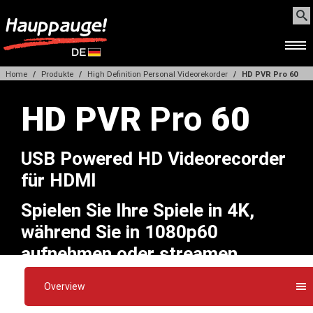
Home
Produkte
High Definition Personal Videorekorder
HD PVR Pro 60
HOME
HD PVR
Pro
60
PRODUKTE
USB Powered HD Videorecorder
für HDMI
SUPPORT
Spielen Sie Ihre Spiele in 4K,
WEBSHOP
während Sie in 1080p60
aufnehmen oder streamen
BEZUGSQUELLEN
Overview